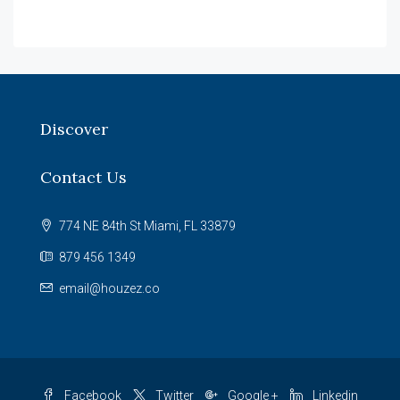
Discover
Contact Us
774 NE 84th St Miami, FL 33879
879 456 1349
email@houzez.co
Facebook
Twitter
Google +
Linkedin